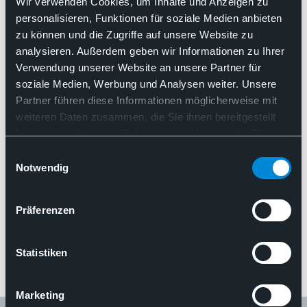
Stellungnahmen
Wir verwenden Cookies, um Inhalte und Anzeigen zu
personalisieren, Funktionen für soziale Medien anbieten
zu können und die Zugriffe auf unsere Website zu
analysieren. Außerdem geben wir Informationen zu Ihrer
Such
Verwendung unserer Website an unsere Partner für
Kategorie:
Zulassung
Neueste zuerst
soziale Medien, Werbung und Analysen weiter. Unsere
Partner führen diese Informationen möglicherweise mit
weiteren Daten zusammen, die Sie ihnen bereitgestellt
haben oder die sie im Rahmen Ihrer Nutzung der Dienste
gesammelt haben. Sie geben Einwilligung zu unseren
Einwilligungsauswahl
Cookies, wenn Sie unsere Webseite weiterhin nutzen.
Notwendig
Präferenzen
Statistiken
Marketing