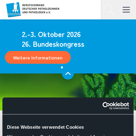
Homepage
Suchen
Open ma
2.-3. Oktober 2026
26. Bundeskongress
Weitere Informationen
Aktuelles
Stellungnahmen
Diese Webseite verwendet Cookies