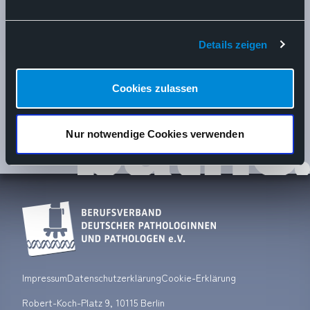
pathopunkt
Details zeigen
Unser Mitgliedermagazin patho. erscheint
viermal im Jahr und informiert Sie über
aktuelle Themen in der Pathologie.
Cookies zulassen
Nur notwendige Cookies verwenden
Lesen Sie Probe!
Impressum
Datenschutzerklärung
Cookie-Erklärung
Robert-Koch-Platz 9, 10115 Berlin