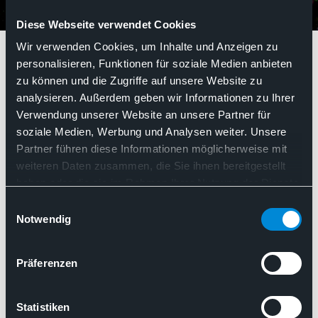
Diese Webseite verwendet Cookies
Anstellung
Wir verwenden Cookies, um Inhalte und Anzeigen zu
personalisieren, Funktionen für soziale Medien anbieten
zu können und die Zugriffe auf unsere Website zu
Anstellung
analysieren. Außerdem geben wir Informationen zu Ihrer
Verwendung unserer Website an unsere Partner für
soziale Medien, Werbung und Analysen weiter. Unsere
Partner führen diese Informationen möglicherweise mit
Such
weiteren Daten zusammen, die Sie ihnen bereitgestellt
Nach Relevanz sortieren
haben oder die sie im Rahmen Ihrer Nutzung der Dienste
gesammelt haben. Sie geben Einwilligung zu unseren
Einwilligungsauswahl
Cookies, wenn Sie unsere Webseite weiterhin nutzen.
Notwendig
Präferenzen
Statistiken