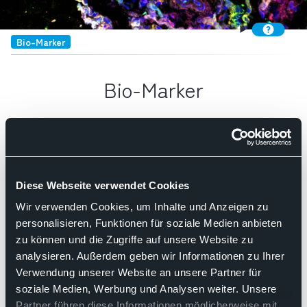
Bio-Marker
Bio-Marker
Such
Kategorie:
In-vitro-Diagnostik
Diese Webseite verwendet Cookies
Nach Relevanz sortieren
Wir verwenden Cookies, um Inhalte und Anzeigen zu
personalisieren, Funktionen für soziale Medien anbieten
zu können und die Zugriffe auf unsere Website zu
07.10.2025
analysieren. Außerdem geben wir Informationen zu Ihrer
Gemeinsame Stellungnahme von Berufsverband
Verwendung unserer Website an unsere Partner für
Deutscher Pathologinnen und Pathologen e. V.
soziale Medien, Werbung und Analysen weiter. Unsere
(BDP), Deutsche Gesellschaft für Pathologie e. V.
Partner führen diese Informationen möglicherweise mit