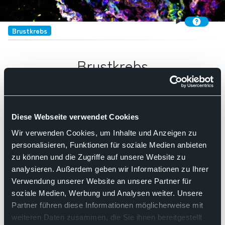
Brustkrebs
Brustkrebs
Such
Diese Webseite verwendet Cookies
Kategorie:
In-vitro-Diagnostik
Wir verwenden Cookies, um Inhalte und Anzeigen zu
Nach Relevanz sortieren
personalisieren, Funktionen für soziale Medien anbieten
zu können und die Zugriffe auf unsere Website zu
analysieren. Außerdem geben wir Informationen zu Ihrer
14.05.2024
Verwendung unserer Website an unsere Partner für
soziale Medien, Werbung und Analysen weiter. Unsere
Pressemitteilung des BDP
Partner führen diese Informationen möglicherweise mit
Kurzsichtig und gefährlich für die
weiteren Daten zusammen, die Sie ihnen bereitgestellt