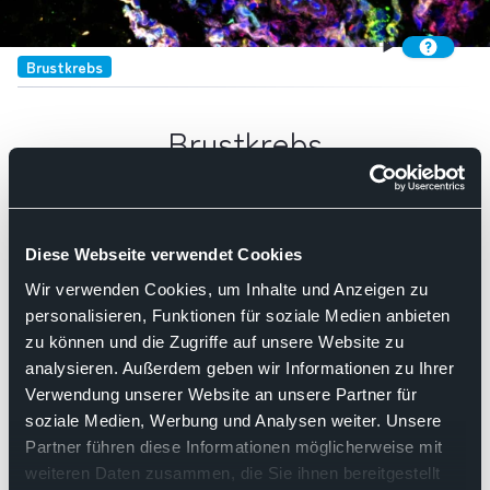
Brustkrebs
Brustkrebs
Such
Diese Webseite verwendet Cookies
Kategorie:
Versandpauschalen
Wir verwenden Cookies, um Inhalte und Anzeigen zu
Nach Relevanz sortieren
personalisieren, Funktionen für soziale Medien anbieten
zu können und die Zugriffe auf unsere Website zu
analysieren. Außerdem geben wir Informationen zu Ihrer
14.05.2024
Verwendung unserer Website an unsere Partner für
soziale Medien, Werbung und Analysen weiter. Unsere
Pressemitteilung des BDP
Partner führen diese Informationen möglicherweise mit
Kurzsichtig und gefährlich für die
weiteren Daten zusammen, die Sie ihnen bereitgestellt