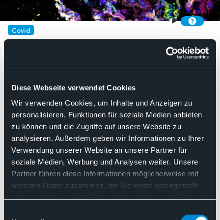
Covid
Covid
Diese Webseite verwendet Cookies
Wir verwenden Cookies, um Inhalte und Anzeigen zu
Such
personalisieren, Funktionen für soziale Medien anbieten
Kategorie:
BDP
Nach Relevanz sortieren
zu können und die Zugriffe auf unsere Website zu
analysieren. Außerdem geben wir Informationen zu Ihrer
Verwendung unserer Website an unsere Partner für
06.04.2020
soziale Medien, Werbung und Analysen weiter. Unsere
Partner führen diese Informationen möglicherweise mit
Gemeinsame Pressemitteilung des BDP und der
Deutschen Gesellschaft für Pathologie (DGP)
weiteren Daten zusammen, die Sie ihnen bereitgestellt
haben oder die sie im Rahmen Ihrer Nutzung der Dienste
COVID-19-Verstorbene: Offene
gesammelt haben. Sie geben Einwilligung zu unseren
Einwilligungsauswahl
Fragen durch Obduktion klären