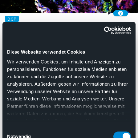
DGP
DGP
Diese Webseite verwendet Cookies
Wir verwenden Cookies, um Inhalte und Anzeigen zu
Such
personalisieren, Funktionen für soziale Medien anbieten
Kategorie:
Flächendeckende Patientenversorgung
zu können und die Zugriffe auf unsere Website zu
Nach Relevanz sortieren
analysieren. Außerdem geben wir Informationen zu Ihrer
Verwendung unserer Website an unsere Partner für
soziale Medien, Werbung und Analysen weiter. Unsere
Partner führen diese Informationen möglicherweise mit
17.06.2025
weiteren Daten zusammen, die Sie ihnen bereitgestellt
Pressemitteilung des BDP
haben oder die sie im Rahmen Ihrer Nutzung der Dienste
„Pathologie ist unter das Radar
gesammelt haben. Sie geben Einwilligung zu unseren
Einwilligungsauswahl
Cookies, wenn Sie unsere Webseite weiterhin nutzen.
Notwendig