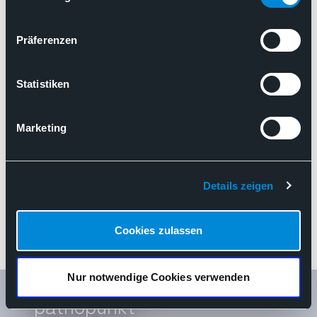
geraten“
Präferenzen
Flächendeckende Patientenversorgung
Krankenhausreform
„Pathologie ist unter das Radar geraten“
Statistiken
Marketing
Details zeigen
Cookies zulassen
Nur notwendige Cookies verwenden
pathopunkt