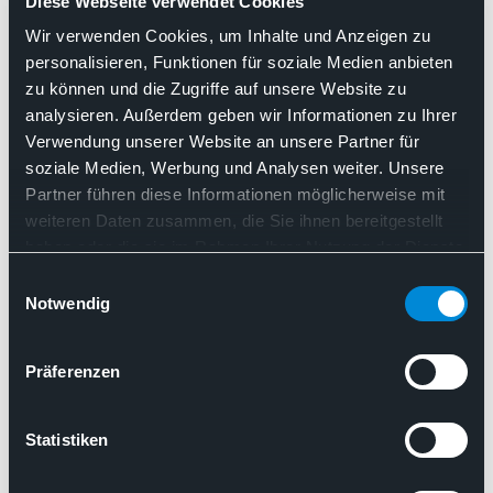
Manufaktur, Expertise und
Diese Webseite verwendet Cookies
Hightech" - MdB Prof. Matthias
Wir verwenden Cookies, um Inhalte und Anzeigen zu
personalisieren, Funktionen für soziale Medien anbieten
Hiller besucht Pathologieinstitut
zu können und die Zugriffe auf unsere Website zu
Qualipath in Nürtingen
analysieren. Außerdem geben wir Informationen zu Ihrer
Verwendung unserer Website an unsere Partner für
soziale Medien, Werbung und Analysen weiter. Unsere
Ambulantisierung
Partner führen diese Informationen möglicherweise mit
Flächendeckende Patientenversorgung
weiteren Daten zusammen, die Sie ihnen bereitgestellt
Künstliche Intelligenz / AI
haben oder die sie im Rahmen Ihrer Nutzung der Dienste
Molekularpathologie
gesammelt haben. Sie geben Einwilligung zu unseren
Qualitätssicherung
Einwilligungsauswahl
Pathologie ist die Kombination aus Manufaktur, Expertise un
Cookies, wenn Sie unsere Webseite weiterhin nutzen.
Notwendig
Präferenzen
25.11.2025
Pressemitteilung des BDP
Statistiken
Neues OPG-Spezial: Pathologische
Diagnostik – Schlüssel zur