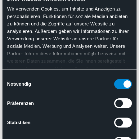
Pathologen e. V. (BDP) und der Deutschen
Wir verwenden Cookies, um Inhalte und Anzeigen zu
Gesellschaft für Pathologie e. V. (DGP)
personalisieren, Funktionen für soziale Medien anbieten
Patientenversorgung im
zu können und die Zugriffe auf unsere Website zu
Modellvorhaben
analysieren. Außerdem geben wir Informationen zu Ihrer
Verwendung unserer Website an unsere Partner für
Genomsequenzierung nur durch
soziale Medien, Werbung und Analysen weiter. Unsere
zugelassene Leistungserbringer
Partner führen diese Informationen möglicherweise mit
weiteren Daten zusammen, die Sie ihnen bereitgestellt
Arbeitsrecht
Patientenversorgung
haben oder die sie im Rahmen Ihrer Nutzung der Dienste
Genomsequenzierung
gesammelt haben. Sie geben Einwilligung zu unseren
Einwilligungsauswahl
Modellvorhaben / §64e
Cookies, wenn Sie unsere Webseite weiterhin nutzen.
Notwendig
Molekularpathologie
Zentralisierung
Patientenversorgung im Modellvorhaben Genomsequenzierun
Präferenzen
27.08.2025
Statistiken
Stellungnahme des BDP