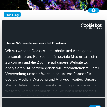
Haftung
Haftung
Diese Webseite verwendet Cookies
Such
Wir verwenden Cookies, um Inhalte und Anzeigen zu
personalisieren, Funktionen für soziale Medien anbieten
Kategorie:
Gewerbesteuer
zu können und die Zugriffe auf unsere Website zu
Nach Relevanz sortieren
analysieren. Außerdem geben wir Informationen zu Ihrer
Verwendung unserer Website an unsere Partner für
soziale Medien, Werbung und Analysen weiter. Unsere
06.02.2020
Partner führen diese Informationen möglicherweise mit
weiteren Daten zusammen, die Sie ihnen bereitgestellt
Stellungnahme des BDP
haben oder die sie im Rahmen Ihrer Nutzung der Dienste
Genexpressionstests unter
gesammelt haben. Sie geben Einwilligung zu unseren
Einwilligungsauswahl