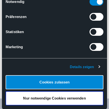
Zurhilfenahme des OncotypeDX
Cookies, wenn Sie unsere Webseite weiterhin nutzen.
Notwendig
Stellungnahmen
Präferenzen
Genexpressionsdiagnostik
Gewerbesteuer
Genexpressionstests unter Zurhilfenahme des OncotypeDX
Statistiken
Marketing
Details zeigen
Cookies zulassen
Nur notwendige Cookies verwenden