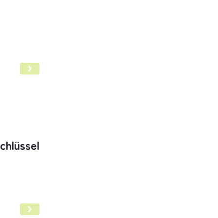
e Krebstherapie
chlüssel