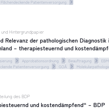
Flächendeckende Patientenversorgung
gie ist unter das Radar geraten“
- und Hintergrundpapier
nd Relevanz der pathologischen Diagnostik 
land – therapiesteuernd und kostendämp
sierung
Approbationsordnung
Beauftragung
EBM
eckende Patientenversorgung
GOÄ
Molekularpathologi
d Relevanz der pathologischen Diagnostik in Deu
teilung des BDP
piesteuernd und kostendämpfend“ – BDP