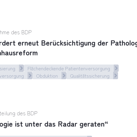
-Spezial: Pathologische Diagnostik – Schlüssel z
ahme des BDP
dert erneut Berücksichtigung der Patholog
nhausreform
sierung
Flächendeckende Patientenversorgung
nversorgung
Obduktion
Qualitätssicherung
ert erneut Berücksichtigung der Pathologie in K
teilung des BDP
ogie ist unter das Radar geraten“