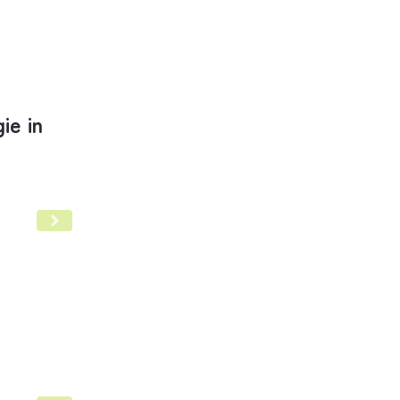
ur Personalisierten Medizin
ie in
rankenhausreform