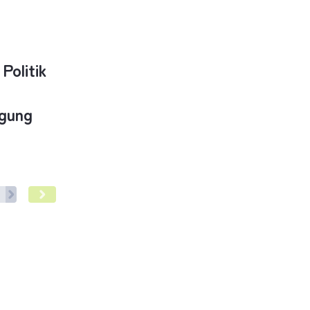
Politik
rgung
uss starker Rolle der pathologischen Di-agnostik