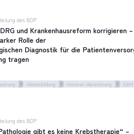
teilung des BDP
DRG und Krankenhausreform korrigieren – 
arker Rolle der
gischen Diagnostik für die Patientenverso
ng tragen
sierung
Weiterbildung
Honorar/Abrechnung
EBM
RG und Krankenhausreform korrigieren – Politik m
teilung des BDP
athologie gibt es keine Krebstherapie“ –