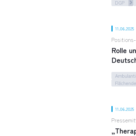
DGP
„Patholo
11.06.2025
Positions
Rolle u
Deutsch
Ambulanti
Flächend
Rolle un
11.06.2025
Pressemit
„Thera