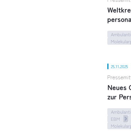
Weltkre
persona
Ambulanti
Molekular
Weltkrebs
25.11.2025
Pressemit
Neues O
zur Per
Ambulanti
EBM
Molekular