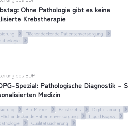
bstag: Ohne Pathologie gibt es keine
lisierte Krebstherapie
sierung
Flächendeckende Patientenversorgung
pathologie
tag: Ohne Pathologie gibt es keine personalisiert
teilung des BDP
PG-Spezial: Pathologische Diagnostik – S
sonalisierten Medizin
sierung
Bio-Marker
Brustkrebs
Digitalisierung
Flächendeckende Patientenversorgung
Liquid Biopsy
pathologie
Qualitätssicherung