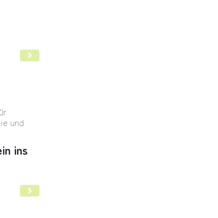
cht Positionspapier
ür
gie und
in ins
KHVVG, raus aus den Hybrid-DRG