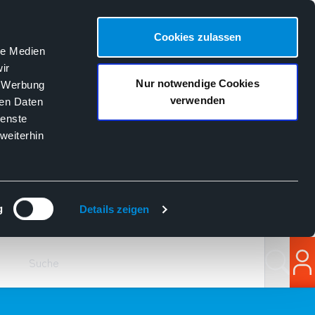
Cookies zulassen
le Medien
ir
Nur notwendige Cookies
, Werbung
verwenden
ren Daten
ienste
weiterhin
g
Details zeigen
Suchen
Lo