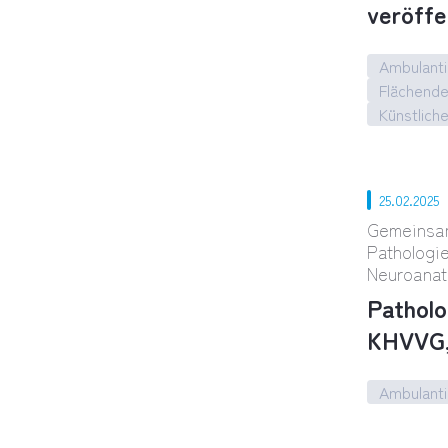
veröffe
Ambulanti
Flächend
Künstliche
„Therapi
25.02.2025
Gemeinsam
Pathologi
Neuroanat
Patholo
KHVVG,
Ambulanti
Patholog