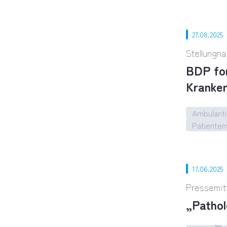
Neues OPG
27.08.2025
Stellungn
BDP for
Kranke
Ambulanti
Patiente
BDP ford
17.06.2025
Pressemit
„Pathol