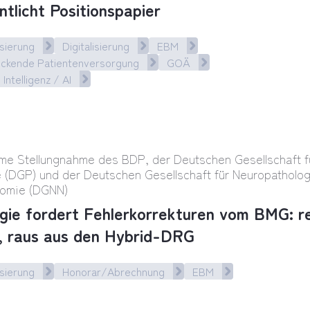
ntlicht Positionspapier
sierung
Digitalisierung
EBM
eckende Patientenversorgung
GOÄ
 Intelligenz / AI
esteuernd und kostendämpfend“ – BDP veröffentli
e Stellungnahme des BDP, der Deutschen Gesellschaft f
e (DGP) und der Deutschen Gesellschaft für Neuropatholo
omie (DGNN)
gie fordert Fehlerkorrekturen vom BMG: re
 raus aus den Hybrid-DRG
sierung
Honorar/Abrechnung
EBM
ie fordert Fehlerkorrekturen vom BMG: Rein ins 