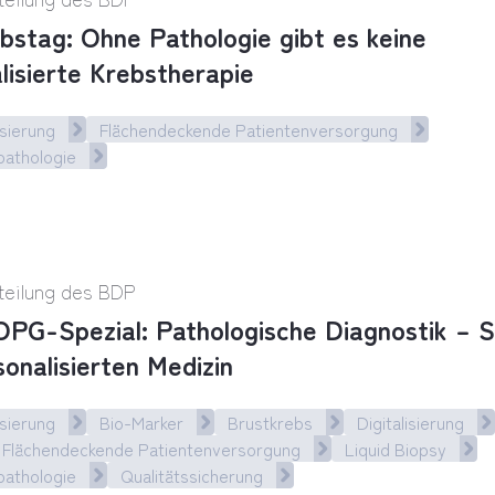
bstag: Ohne Pathologie gibt es keine
lisierte Krebstherapie
sierung
Flächendeckende Patientenversorgung
pathologie
tag: Ohne Pathologie gibt es keine personalisiert
teilung des BDP
PG-Spezial: Pathologische Diagnostik – S
sonalisierten Medizin
sierung
Bio-Marker
Brustkrebs
Digitalisierung
Flächendeckende Patientenversorgung
Liquid Biopsy
pathologie
Qualitätssicherung