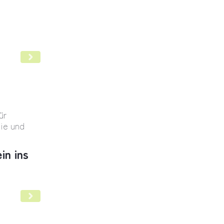
cht Positionspapier
ür
gie und
in ins
KHVVG, raus aus den Hybrid-DRG