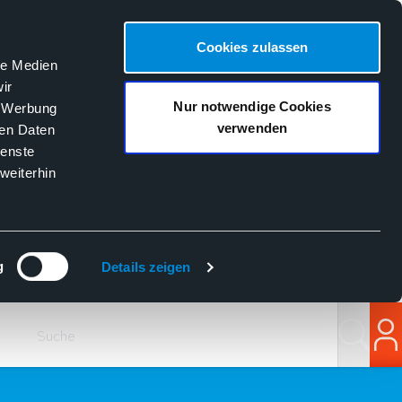
Cookies zulassen
le Medien
ir
Nur notwendige Cookies
, Werbung
verwenden
ren Daten
ienste
weiterhin
g
Details zeigen
Suchen
Lo