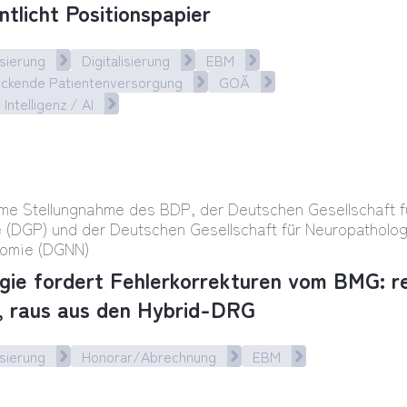
ntlicht Positionspapier
sierung
Digitalisierung
EBM
eckende Patientenversorgung
GOÄ
 Intelligenz / AI
esteuernd und kostendämpfend“ – BDP veröffentli
e Stellungnahme des BDP, der Deutschen Gesellschaft f
e (DGP) und der Deutschen Gesellschaft für Neuropatholo
omie (DGNN)
gie fordert Fehlerkorrekturen vom BMG: re
 raus aus den Hybrid-DRG
sierung
Honorar/Abrechnung
EBM
ie fordert Fehlerkorrekturen vom BMG: Rein ins 