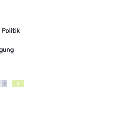
Politik
rgung
uss starker Rolle der pathologischen Di-agnostik