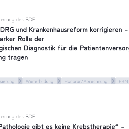
teilung des BDP
DRG und Krankenhausreform korrigieren – 
arker Rolle der
gischen Diagnostik für die Patientenverso
ng tragen
sierung
Weiterbildung
Honorar/Abrechnung
EBM
RG und Krankenhausreform korrigieren – Politik m
teilung des BDP
athologie gibt es keine Krebstherapie“ –