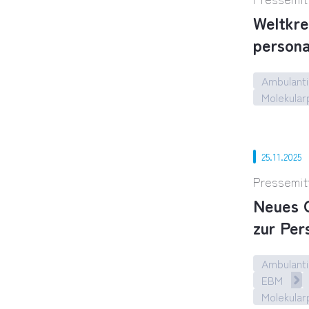
Weltkre
persona
Ambulanti
Molekular
Weltkrebs
25.11.2025
Pressemit
Neues O
zur Per
Ambulanti
EBM
Molekular