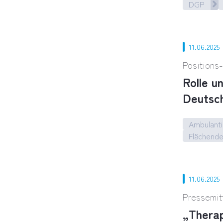
DGP
„Patholo
11.06.2025
Positions
Rolle u
Deutsch
Ambulanti
Flächend
Rolle un
11.06.2025
Pressemit
„Thera