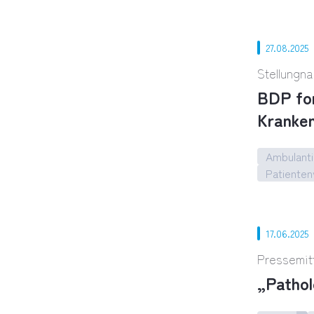
Neues OPG
27.08.2025
Stellungn
BDP for
Kranke
Ambulanti
Patiente
BDP ford
17.06.2025
Pressemit
„Pathol