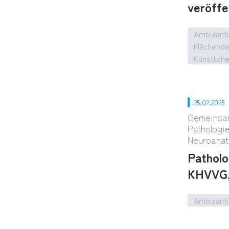
veröffe
Ambulanti
Flächend
Künstliche
„Therapi
25.02.2025
Gemeinsam
Pathologi
Neuroanat
Patholo
KHVVG,
Ambulanti
Patholog