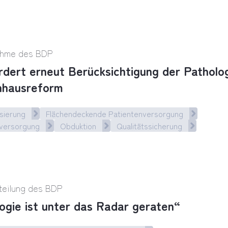
-Spezial: Pathologische Diagnostik – Schlüssel z
ahme des BDP
dert erneut Berücksichtigung der Patholog
nhausreform
sierung
Flächendeckende Patientenversorgung
nversorgung
Obduktion
Qualitätssicherung
ert erneut Berücksichtigung der Pathologie in K
teilung des BDP
ogie ist unter das Radar geraten“