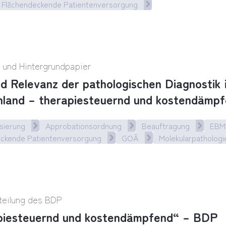
Flächendeckende Patientenversorgung
gie ist unter das Radar geraten“
- und Hintergrundpapier
nd Relevanz der pathologischen Diagnostik 
land – therapiesteuernd und kostendämp
sierung
Approbationsordnung
Beauftragung
EBM
eckende Patientenversorgung
GOÄ
Molekularpathologi
d Relevanz der pathologischen Diagnostik in Deu
teilung des BDP
piesteuernd und kostendämpfend“ – BDP