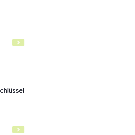
e Krebstherapie
chlüssel