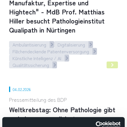
Manufaktur, Expertise und
Hightech" - MdB Prof. Matthias
Hiller besucht Pathologieinstitut
Qualipath in Nürtingen
Ambulantisierung
Digitalisierung
Flächendeckende Patientenversorgung
Künstliche Intelligenz / AI
Qualitätssicherung
Pathologie ist die Kombination aus Manufaktur, Expertise un
04.02.2026
Pressemitteilung des BDP
Weltkrebstag: Ohne Pathologie gibt
es keine personalisierte