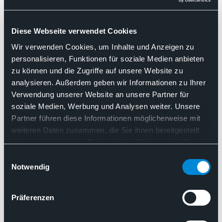
Krebstherapie
Ambulantisierung
Diese Webseite verwendet Cookies
Flächendeckende Patientenversorgung
Wir verwenden Cookies, um Inhalte und Anzeigen zu
Krankenhausreform
personalisieren, Funktionen für soziale Medien anbieten
Weltkrebstag: Ohne Pathologie gibt es keine personalisiert
zu können und die Zugriffe auf unsere Website zu
analysieren. Außerdem geben wir Informationen zu Ihrer
25.11.2025
Verwendung unserer Website an unsere Partner für
soziale Medien, Werbung und Analysen weiter. Unsere
Pressemitteilung des BDP
Partner führen diese Informationen möglicherweise mit
Neues OPG-Spezial: Pathologische
weiteren Daten zusammen, die Sie ihnen bereitgestellt
Diagnostik – Schlüssel zur
haben oder die sie im Rahmen Ihrer Nutzung der Dienste
gesammelt haben. Sie geben Einwilligung zu unseren
Personalisierten Medizin
Einwilligungsauswahl
Cookies, wenn Sie unsere Webseite weiterhin nutzen.
Notwendig
Ambulantisierung
Bio-Marker
Brustkrebs
Digitalisierung
EBM
Präferenzen
Flächendeckende Patientenversorgung
Krankenhausreform
Liquid Biopsy