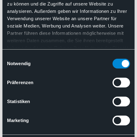
Berücksichtigung der Pathologie in
zu können und die Zugriffe auf unsere Website zu
Krankenhausreform
analysieren. Außerdem geben wir Informationen zu Ihrer
Verwendung unserer Website an unsere Partner für
soziale Medien, Werbung und Analysen weiter. Unsere
Ambulantisierung
Partner führen diese Informationen möglicherweise mit
Flächendeckende Patientenversorgung
weiteren Daten zusammen, die Sie ihnen bereitgestellt
Patientenversorgung
haben oder die sie im Rahmen Ihrer Nutzung der Dienste
Krankenhausreform
Qualitätssicherung
gesammelt haben. Sie geben Einwilligung zu unseren
BDP fordert erneut Berücksichtigung der Pathologie in Kra
Einwilligungsauswahl
Cookies, wenn Sie unsere Webseite weiterhin nutzen.
Notwendig
01.10.2024
Präferenzen
Pressemitteilung des BDP
Neues BDP-Format:
Statistiken
Pathologiebesuche erhöhen
politische Sichtbarkeit
Marketing
Ambulantisierung