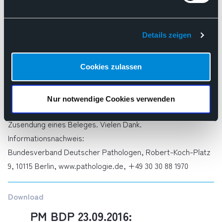
Tumordiagnostik zugestimmt. Der ab dem 1.7.2016 geltende
EBM ist dafür ein guter Beleg. Weitere Informationen zu den
Details zeigen
Vorschlägen des BDP erhalten Sie unter:
bv@pathologie.de
Der Pathologe ist Arzt und stellt jede definitive
Cookies zulassen
Krebsdiagnose.
Medien-Angebot:
Gerne vermitteln wir interessierten Journalisten
Nur notwendige Cookies verwenden
Interviewpartner. Bei Veröffentlichung bitten wir um
Zusendung eines Beleges. Vielen Dank.
Informationsnachweis:
Bundesverband Deutscher Pathologen, Robert-Koch-Platz
9, 10115 Berlin, www.pathologie.de, +49 30 30 88 1970
Download
PM BDP 23.09.2016: