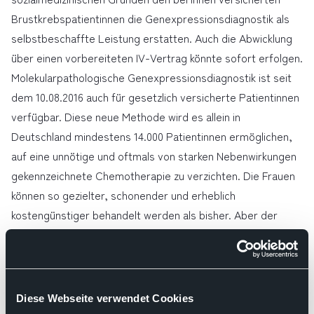
Brustkrebspatientinnen die Genexpressionsdiagnostik als
selbstbeschaffte Leistung erstatten. Auch die Abwicklung
über einen vorbereiteten IV-Vertrag könnte sofort erfolgen.
Molekularpathologische Genexpressionsdiagnostik ist seit
dem 10.08.2016 auch für gesetzlich versicherte Patientinnen
verfügbar. Diese neue Methode wird es allein in
Deutschland mindestens 14.000 Patientinnen ermöglichen,
auf eine unnötige und oftmals von starken Nebenwirkungen
gekennzeichnete Chemotherapie zu verzichten. Die Frauen
können so gezielter, schonender und erheblich
kostengünstiger behandelt werden als bisher. Aber der
Zugang zu der molekularpathologischen Leistung ist über
eine Ambulante Spezialfachärztliche Versorgung (ASV)
vorgesehen. Die dafür notwendigen gemischten Teams aus
dem Krankenhaus- und ambulanten Bereich werden jedoch
Diese Webseite verwendet Cookies
unter anderem wegen der bürokratischen Hemmnisse noch