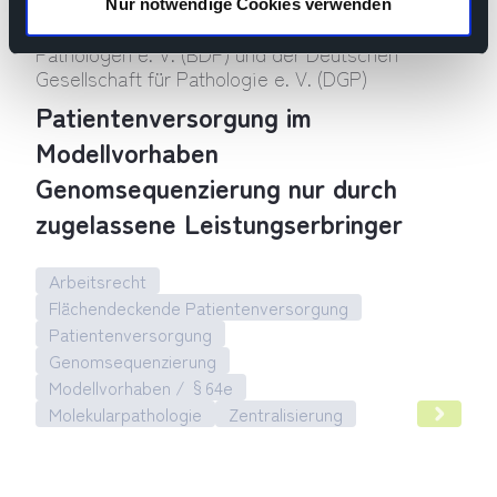
Gemeinsame Pressemitteilung des
Nur notwendige Cookies verwenden
Berufsverbands Deutscher Pathologinnen und
Pathologen e. V. (BDP) und der Deutschen
Gesellschaft für Pathologie e. V. (DGP)
Patientenversorgung im
Modellvorhaben
Genomsequenzierung nur durch
zugelassene Leistungserbringer
Arbeitsrecht
Flächendeckende Patientenversorgung
Patientenversorgung
Genomsequenzierung
Modellvorhaben / §64e
Molekularpathologie
Zentralisierung
Patientenversorgung im Modellvorhaben Genomsequenzierun