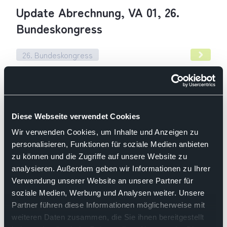
Update Abrechnung, VA 01, 26.
Bundeskongress
26. Bundeskongress
Update Abrechnung, VA 01, 26. Bundeskongress
30.07.2026
Anmeldung und Programm zum 26.
Diese Webseite verwendet Cookies
Bundeskongress: Pathologie
Wir verwenden Cookies, um Inhalte und Anzeigen zu
zwischen Expertise, Zentralisierung
personalisieren, Funktionen für soziale Medien anbieten
zu können und die Zugriffe auf unsere Website zu
und KI
analysieren. Außerdem geben wir Informationen zu Ihrer
Verwendung unserer Website an unsere Partner für
26. Bundeskongress
soziale Medien, Werbung und Analysen weiter. Unsere
Anmeldung und Programm zum 26. Bundeskongress: Pathologi
Partner führen diese Informationen möglicherweise mit
weiteren Daten zusammen, die Sie ihnen bereitgestellt