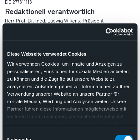
DE 277811113
Redaktionell verantwortlich
Herr Prof. Dr. med. Ludwig Wilkens, Präsident
Dr. rer. nat. Vanessa Kääb-Sanyal, Verbandsdirektorin
Berufsverband Deutscher Pathologinnen und Pathologen
e.V.
Diese Webseite verwendet Cookies
Robert-Koch-Platz 9
10115 Berlin
Wir verwenden Cookies, um Inhalte und Anzeigen zu
EU-Streitschlichtung
personalisieren, Funktionen für soziale Medien anbieten
zu können und die Zugriffe auf unsere Website zu
Die Europäische Kommission stellt eine Plattform zur
analysieren. Außerdem geben wir Informationen zu Ihrer
Online-Streitbeilegung (OS) bereit:
Verwendung unserer Website an unsere Partner für
https://ec.europa.eu/consumers/odr/
.
soziale Medien, Werbung und Analysen weiter. Unsere
Unsere E-Mail-Adresse finden Sie oben im Impressum.
Partner führen diese Informationen möglicherweise mit
Verbraucher­streit­beilegung/Universal­
weiteren Daten zusammen, die Sie ihnen bereitgestellt
haben oder die sie im Rahmen Ihrer Nutzung der Dienste
schlichtungs­stelle
gesammelt haben. Sie geben Einwilligung zu unseren
Einwilligungsauswahl
Wir sind nicht bereit oder verpflichtet, an
Cookies, wenn Sie unsere Webseite weiterhin nutzen.
Notwendig