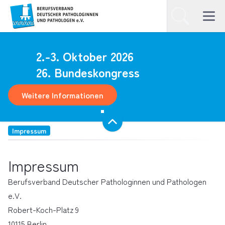
Homepage
Suchen
Open ma
2.-3. Oktober 2026
26. Bundeskongress
Weitere Informationen
Impressum
Impressum
Berufsverband Deutscher Pathologinnen und Pathologen
e.V.
Robert-Koch-Platz 9
10115 Berlin