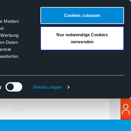
Cookies zulassen
le Medien
ir
Nur notwendige Cookies
, Werbung
verwenden
ren Daten
ienste
weiterhin
g
Details zeigen
Suchen
Lo