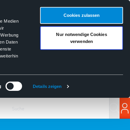
Cookies zulassen
le Medien
ir
Nur notwendige Cookies
, Werbung
verwenden
ren Daten
ienste
weiterhin
g
Details zeigen
Suchen
Lo