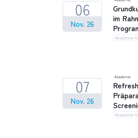
06
Grundku
im Rah
Nov. 26
Progra
Akademie fü
Grundkur
Akademie
07
Refresh
Präpar
Nov. 26
Screen
Akademie fü
Refreshe