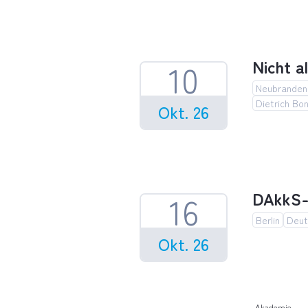
Fortbild
Nicht a
10
Neubranden
Dietrich Bon
Okt. 26
Nicht all
DAkkS-I
16
Berlin
Deut
Okt. 26
DAkkS-In
Akademie