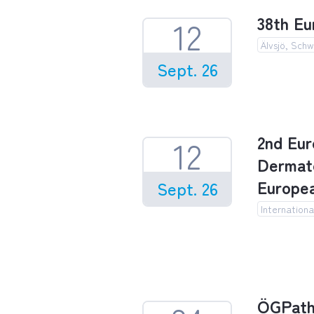
38th Eu
12
Älvsjö, Sch
Sept. 26
38th Eur
2nd Eur
12
Dermato
Europea
Sept. 26
Internation
2nd Euro
ÖGPath