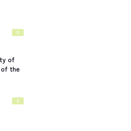
ty of
of the
ermatopathology (ISDP): A Pre-Congress Event of 