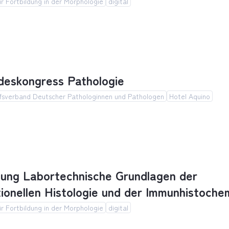
r Fortbildung in der Morphologie
digital
ung Labortechnische Grundlagen der konventionel
deskongress Pathologie
fsverband Deutscher Pathologinnen und Pathologen
Hotel Aquino
eskongress Pathologie
dung Labortechnische Grundlagen der
ionellen Histologie und der Immunhistoche
r Fortbildung in der Morphologie
digital