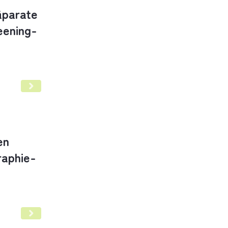
äparate
eening-
te im Rahmen des bundesweiten Mammographie-S
en
aphie-
äparate im Rahmen des bundesweiten Mammograph