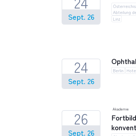
24
Österreichis
Abteilung d
Sept. 26
Linz
ÖGPath H
Ophthal
24
Berlin
Hotel
Sept. 26
Ophthalm
Akademie
26
Fortbil
konvent
Sept. 26