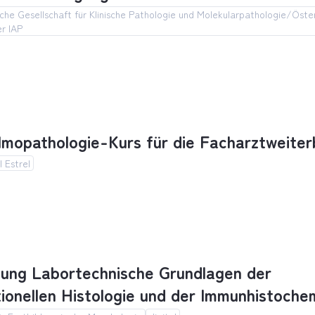
che Gesellschaft für Klinische Pathologie und Molekularpathologie/Öste
er IAP
erbsttagung 2026
mopathologie-Kurs für die Facharztweiter
 Estrel
opathologie-Kurs für die Facharztweiterbildung
dung Labortechnische Grundlagen der
ionellen Histologie und der Immunhistoche