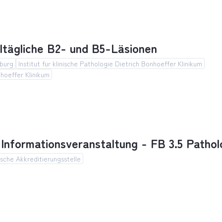
ung Labortechnische Grundlagen der konventionel
lltägliche B2- und B5-Läsionen
burg
Institut für klinische Pathologie Dietrich Bonhoeffer Klinikum
hoeffer Klinikum
tägliche B2- und B5-Läsionen
nformations­veranstaltung - FB 3.5 Pathol
sche Akkreditierungsstelle
formations­veranstaltung - FB 3.5 Pathologie