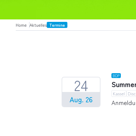
Home
Aktuelles
Termine
BDP
24
Summer 
Kassel
Disc
Aug. 26
Anmeldun
Summer S