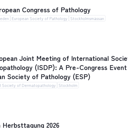
ropean Congress of Pathology
weden
European Society of Pathology
Stockholmsmässan
opean Congress of Pathology
opean Joint Meeting of International Socie
pathology (ISDP): A Pre-Congress Event 
n Society of Pathology (ESP)
al Society of Dermatopathology
Stockholm
pean Joint Meeting of International Society of D
 Herbsttagung 2026