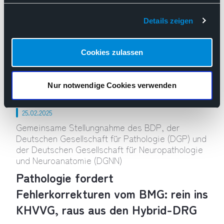
veröffentlicht Positionspapier
Details zeigen
Digitalisierung
EBM
Flächendeckende Patientenversorgung
Cookies zulassen
GOÄ
Künstliche Intelligenz / AI
Krankenhausreform
„Therapiesteuernd und kostendämpfend“ – BDP veröffentlic
Nur notwendige Cookies verwenden
25.02.2025
Gemeinsame Stellungnahme des BDP, der
Deutschen Gesellschaft für Pathologie (DGP) und
der Deutschen Gesellschaft für Neuropathologie
und Neuroanatomie (DGNN)
Pathologie fordert
Fehlerkorrekturen vom BMG: rein ins
KHVVG, raus aus den Hybrid-DRG