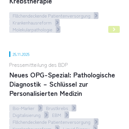
Krebstherapie
Flächendeckende Patientenversorgung
Krankenhausreform
Molekularpathologie
Weltkrebstag: Ohne Pathologie gibt es keine personalisiert
25.11.2025
Pressemitteilung des BDP
Neues OPG-Spezial: Pathologische
Diagnostik – Schlüssel zur
Personalisierten Medizin
Bio-Marker
Brustkrebs
Digitalisierung
EBM
Flächendeckende Patientenversorgung
Krankenhausreform
Liquid Biopsy