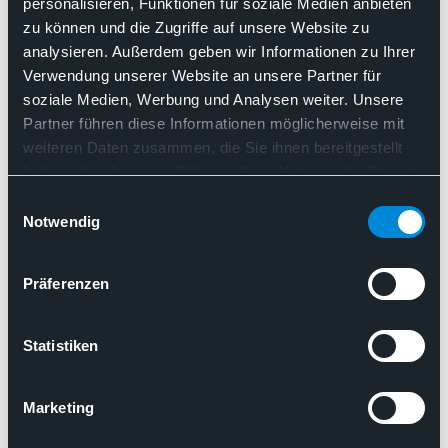
personalisieren, Funktionen für soziale Medien anbieten
pathologischen Diagnostik in
zu können und die Zugriffe auf unsere Website zu
analysieren. Außerdem geben wir Informationen zu Ihrer
Deutschland – therapiesteuernd und
Verwendung unserer Website an unsere Partner für
kostendämpfend
soziale Medien, Werbung und Analysen weiter. Unsere
Partner führen diese Informationen möglicherweise mit
Approbationsordnung
Beauftragung
weiteren Daten zusammen, die Sie ihnen bereitgestellt
EBM
haben oder die sie im Rahmen Ihrer Nutzung der Dienste
Flächendeckende Patientenversorgung
gesammelt haben. Sie geben Einwilligung zu unseren
Einwilligungsauswahl
GOÄ
Krankenhausreform
Cookies, wenn Sie unsere Webseite weiterhin nutzen.
Notwendig
Molekularpathologie
Rolle und Relevanz der pathologischen Diagnostik in Deuts
Präferenzen
11.06.2025
Statistiken
Pressemitteilung des BDP
„Therapiesteuernd und
Marketing
kostendämpfend“ – BDP