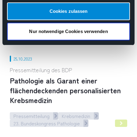
Ambulantisierung
Cookies zulassen
Flächendeckende Patientenversorgung
Krankenhausreform
Nur notwendige Cookies verwenden
Molekularpathologie
Obduktion
Pathologiebesuche erhöhen politische Sichtbarkeit
25.10.2023
Pressemitteilung des BDP
Pathologie als Garant einer
flächendeckenden personalisierten
Krebsmedizin
Pressemitteilung
Krebsmedizin
23. Bundeskongress Pathologie
Pathologie als Garant einer flächendeckenden personalisier