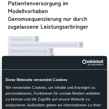
Patientenversorgung im
Modellvorhaben
Genomsequenzierung nur durch
zugelassene Leistungserbringer
Arbeitsrecht
Flächendeckende Patientenversorgung
Patientenversorgung
Genomsequenzierung
Modellvorhaben / §64e
Molekularpathologie
Patientenversorgung im Modellvorhaben Genomsequenzierun
Diese Webseite verwendet Cookies
Wir verwenden Cookies, um Inhalte und Anzeigen zu
04.12.2024
personalisieren, Funktionen für soziale Medien anbieten
Pressemitteilung des BDP
zu können und die Zugriffe auf unsere Website zu
„Ohne Pathologie gibt es keine
analysieren. Außerdem geben wir Informationen zu Ihrer