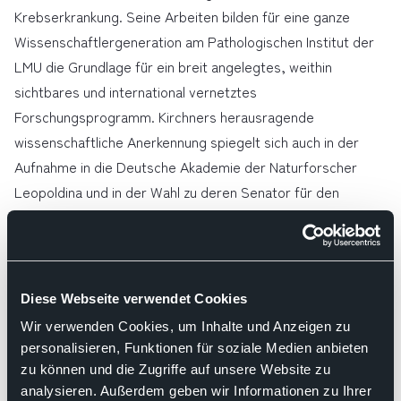
Krebserkrankung. Seine Arbeiten bilden für eine ganze
Wissenschaftlergeneration am Pathologischen Institut der
LMU die Grundlage für ein breit angelegtes, weithin
sichtbares und international vernetztes
Forschungsprogramm. Kirchners herausragende
wissenschaftliche Anerkennung spiegelt sich auch in der
Aufnahme in die Deutsche Akademie der Naturforscher
Leopoldina und in der Wahl zu deren Senator für den
Bereich Pathologie und Rechtsmedizin wider.
Aus Verbandssicht besonders hervorzuheben ist Kirchners
Beitrag zur Konzeption und Etablierung der
Molekularpathologie als Basis der personalisierten
Diese Webseite verwendet Cookies
Krebstherapie. Die Struktur der Molekularpathologie, bei
Wir verwenden Cookies, um Inhalte und Anzeigen zu
der die feingewebliche mikroskopische Diagnostik mit der
personalisieren, Funktionen für soziale Medien anbieten
molekularen Analytik vereint in der Hand von PathologInnen
zu können und die Zugriffe auf unsere Website zu
liegt, hat Kirchner am Darmkrebs maßgeblich mitkonzipiert
analysieren. Außerdem geben wir Informationen zu Ihrer