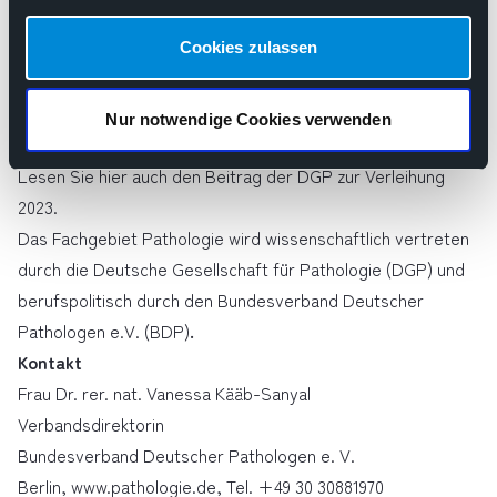
und Patienten vereint.“ Zuletzt wurde 2017 mit Prof.
Cookies zulassen
Ferdinand Hofstätter ein weiterer BDP-Vizepräsident mit
der alle 2 Jahre verliehenen Rudolf-Virchow-Medaille für
seine besonderen Verdienste um die Weiterentwicklung der
Nur notwendige Cookies verwenden
Pathologie ausgezeichnet.
Lesen Sie
hier
auch den Beitrag der DGP zur Verleihung
2023.
Das Fachgebiet Pathologie wird wissenschaftlich vertreten
durch die Deutsche Gesellschaft für Pathologie (DGP) und
berufspolitisch durch den Bundesverband Deutscher
Pathologen e.V. (BDP)
.
Kontakt
Frau Dr. rer. nat. Vanessa Kääb-Sanyal
Verbandsdirektorin
Bundesverband Deutscher Pathologen e. V.
Berlin, www.pathologie.de, Tel. +49 30 30881970