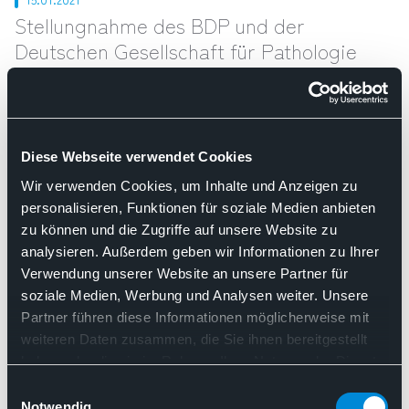
Stellungnahme des BDP und der
Deutschen Gesellschaft für Pathologie
(DGP)
Neuregelung der ärztlichen
Ausbildung
Diese Webseite verwendet Cookies
Der BDP und die DGP begrüßen die Neuformulierung der
Wir verwenden Cookies, um Inhalte und Anzeigen zu
Approbationsordnung. Wir halten gleichwohl fünf
personalisieren, Funktionen für soziale Medien anbieten
zu können und die Zugriffe auf unsere Website zu
Modifikationen am Referentenentwurf für dringlich.
analysieren. Außerdem geben wir Informationen zu Ihrer
Alternative Formulierungsvorschläge mit Begründungen
Verwendung unserer Website an unsere Partner für
sind in der vollständigen Stellungnahme unten als Download
soziale Medien, Werbung und Analysen weiter. Unsere
zu lesen.
Partner führen diese Informationen möglicherweise mit
weiteren Daten zusammen, die Sie ihnen bereitgestellt
haben oder die sie im Rahmen Ihrer Nutzung der Dienste
Download
gesammelt haben. Sie geben Einwilligung zu unseren
Einwilligungsauswahl
Stellungnahme BDP DGP 15.01.2021
Cookies, wenn Sie unsere Webseite weiterhin nutzen.
Notwendig