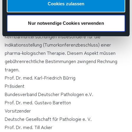
Die sach- und fachgerechte Patientenversorgung durch die
Cookies zulassen
Pathologie und Neuropathologie inkludiert über die
morphologische Tumorbeurteilung einschließlich der dort
Nur notwendige Cookies verwenden
erfassten Biomarkerexpres- sion hinaus auch
Keimbahnuntersuchungen insbesondere für die
Indikationsstellung (Tumorkonferenzbeschluss) einer
pharma-kologischen Therapie. Diesem Aspekt müssen
gebührenrechtliche Bestimmungen zwingend Rechnung
tragen.
Prof. Dr. med. Karl-Friedrich Bürrig
Präsident
Bundesverband Deutscher Pathologen e.V.
Prof. Dr. med. Gustavo Baretton
Vorsitzender
Deutsche Gesellschaft für Pathologie e. V.
Prof. Dr. med. Till Acker