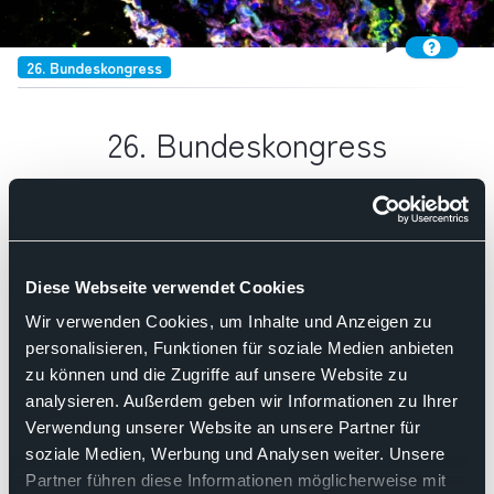
26. Bundeskongress
26. Bundeskongress
Such
Nach Relevanz sortieren
Diese Webseite verwendet Cookies
Wir verwenden Cookies, um Inhalte und Anzeigen zu
personalisieren, Funktionen für soziale Medien anbieten
06.08.2026
zu können und die Zugriffe auf unsere Website zu
Update Abrechnung, VA 01, 26.
analysieren. Außerdem geben wir Informationen zu Ihrer
Bundeskongress
Verwendung unserer Website an unsere Partner für
soziale Medien, Werbung und Analysen weiter. Unsere
Partner führen diese Informationen möglicherweise mit