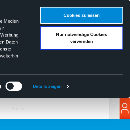
Cookies zulassen
le Medien
ir
Nur notwendige Cookies
, Werbung
verwenden
ren Daten
ienste
weiterhin
g
Details zeigen
Suchen
Lo