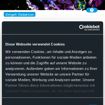
Entgelt Obduktion
Entgelt Obduktion
Diese Webseite verwendet Cookies
Such
Wir verwenden Cookies, um Inhalte und Anzeigen zu
personalisieren, Funktionen für soziale Medien anbieten
Nach Relevanz sortieren
zu können und die Zugriffe auf unsere Website zu
analysieren. Außerdem geben wir Informationen zu Ihrer
Verwendung unserer Website an unsere Partner für
10.11.2020
soziale Medien, Werbung und Analysen weiter. Unsere
Stellungnahme des BDP
Partner führen diese Informationen möglicherweise mit
weiteren Daten zusammen, die Sie ihnen bereitgestellt
Angemessene Refinanzierung von
haben oder die sie im Rahmen Ihrer Nutzung der Dienste
zur Qualitätssicherung
gesammelt haben. Sie geben Einwilligung zu unseren
Einwilligungsauswahl