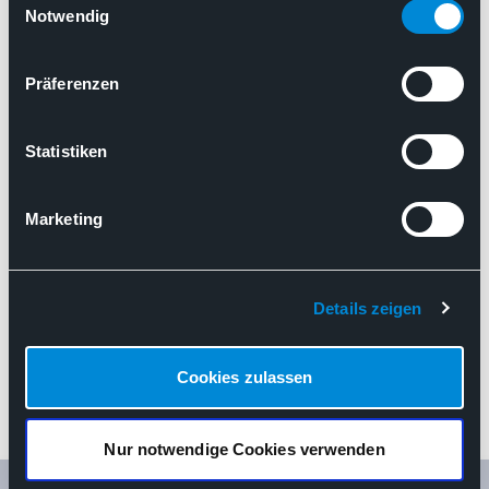
durchgeführter Obduktionen muss
Cookies, wenn Sie unsere Webseite weiterhin nutzen.
Notwendig
gewährleistet sein
Präferenzen
Stellungnahmen
Obduktionsvereinbarung
Statistiken
Angemessene Refinanzierung von zur Qualitätssicherung du
Marketing
Details zeigen
Cookies zulassen
Nur notwendige Cookies verwenden