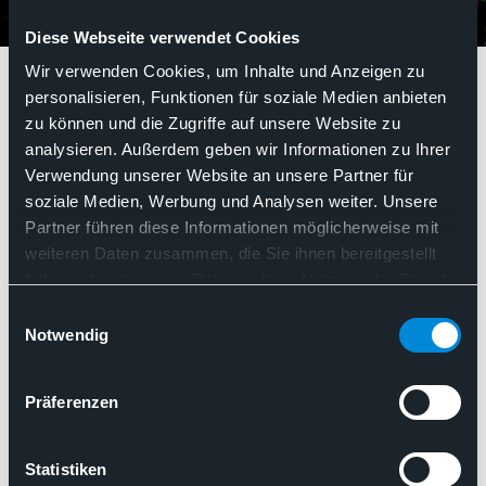
Diese Webseite verwendet Cookies
IVDR-Empfehlungen
Wir verwenden Cookies, um Inhalte und Anzeigen zu
personalisieren, Funktionen für soziale Medien anbieten
zu können und die Zugriffe auf unsere Website zu
IVDR-Empfehlungen
analysieren. Außerdem geben wir Informationen zu Ihrer
Verwendung unserer Website an unsere Partner für
soziale Medien, Werbung und Analysen weiter. Unsere
Partner führen diese Informationen möglicherweise mit
Such
weiteren Daten zusammen, die Sie ihnen bereitgestellt
Nach Relevanz sortieren
haben oder die sie im Rahmen Ihrer Nutzung der Dienste
gesammelt haben. Sie geben Einwilligung zu unseren
Einwilligungsauswahl
Cookies, wenn Sie unsere Webseite weiterhin nutzen.
Notwendig
Präferenzen
Statistiken