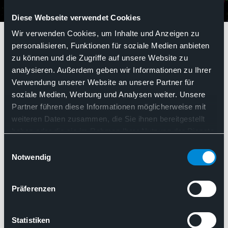
Diese Webseite verwendet Cookies
Kostenstrukturerhebung
Wir verwenden Cookies, um Inhalte und Anzeigen zu
personalisieren, Funktionen für soziale Medien anbieten
zu können und die Zugriffe auf unsere Website zu
Kostenstrukturerhebung
analysieren. Außerdem geben wir Informationen zu Ihrer
Verwendung unserer Website an unsere Partner für
soziale Medien, Werbung und Analysen weiter. Unsere
Partner führen diese Informationen möglicherweise mit
Such
weiteren Daten zusammen, die Sie ihnen bereitgestellt
Nach Relevanz sortieren
haben oder die sie im Rahmen Ihrer Nutzung der Dienste
gesammelt haben. Sie geben Einwilligung zu unseren
Einwilligungsauswahl
Cookies, wenn Sie unsere Webseite weiterhin nutzen.
Notwendig
Präferenzen
Statistiken