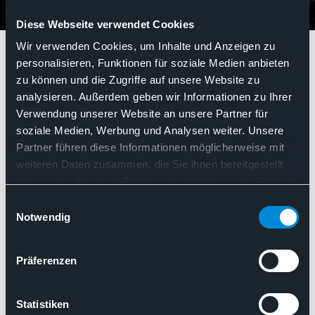
Diese Webseite verwendet Cookies
Leitfaden
Wir verwenden Cookies, um Inhalte und Anzeigen zu
personalisieren, Funktionen für soziale Medien anbieten
zu können und die Zugriffe auf unsere Website zu
Leitfaden
analysieren. Außerdem geben wir Informationen zu Ihrer
Verwendung unserer Website an unsere Partner für
soziale Medien, Werbung und Analysen weiter. Unsere
Partner führen diese Informationen möglicherweise mit
Such
weiteren Daten zusammen, die Sie ihnen bereitgestellt
Nach Relevanz sortieren
haben oder die sie im Rahmen Ihrer Nutzung der Dienste
gesammelt haben. Sie geben Einwilligung zu unseren
Einwilligungsauswahl
Cookies, wenn Sie unsere Webseite weiterhin nutzen.
Notwendig
Präferenzen
Statistiken