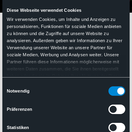
Diese Webseite verwendet Cookies
Podcast
Wir verwenden Cookies, um Inhalte und Anzeigen zu
personalisieren, Funktionen für soziale Medien anbieten
zu können und die Zugriffe auf unsere Website zu
Podcast
analysieren. Außerdem geben wir Informationen zu Ihrer
Verwendung unserer Website an unsere Partner für
soziale Medien, Werbung und Analysen weiter. Unsere
Partner führen diese Informationen möglicherweise mit
Such
weiteren Daten zusammen, die Sie ihnen bereitgestellt
Nach Relevanz sortieren
haben oder die sie im Rahmen Ihrer Nutzung der Dienste
gesammelt haben. Sie geben Einwilligung zu unseren
Einwilligungsauswahl
Cookies, wenn Sie unsere Webseite weiterhin nutzen.
Notwendig
Präferenzen
Statistiken