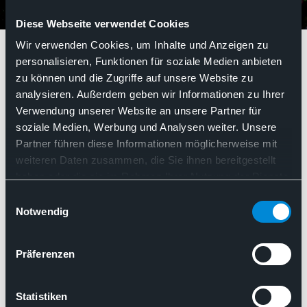
Diese Webseite verwendet Cookies
QM-Handbuch
Wir verwenden Cookies, um Inhalte und Anzeigen zu
personalisieren, Funktionen für soziale Medien anbieten
zu können und die Zugriffe auf unsere Website zu
QM-Handbuch
analysieren. Außerdem geben wir Informationen zu Ihrer
Verwendung unserer Website an unsere Partner für
soziale Medien, Werbung und Analysen weiter. Unsere
Partner führen diese Informationen möglicherweise mit
Such
weiteren Daten zusammen, die Sie ihnen bereitgestellt
Nach Relevanz sortieren
haben oder die sie im Rahmen Ihrer Nutzung der Dienste
gesammelt haben. Sie geben Einwilligung zu unseren
Einwilligungsauswahl
Cookies, wenn Sie unsere Webseite weiterhin nutzen.
Notwendig
Präferenzen
Statistiken