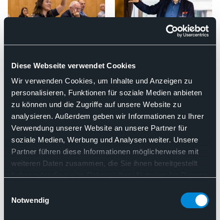
Diese Webseite verwendet Cookies
Wir verwenden Cookies, um Inhalte und Anzeigen zu
personalisieren, Funktionen für soziale Medien anbieten
zu können und die Zugriffe auf unsere Website zu
analysieren. Außerdem geben wir Informationen zu Ihrer
Verwendung unserer Website an unsere Partner für
soziale Medien, Werbung und Analysen weiter. Unsere
Partner führen diese Informationen möglicherweise mit
weiteren Daten zusammen, die Sie ihnen bereitgestellt
haben oder die sie im Rahmen Ihrer Nutzung der Dienste
gesammelt haben. Sie geben Einwilligung zu unseren
Einwilligungsauswahl
Cookies, wenn Sie unsere Webseite weiterhin nutzen.
Notwendig