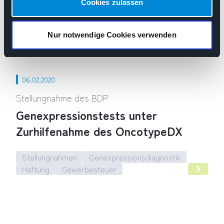
Cookies zulassen
(EU) 2017/746
Nur notwendige Cookies verwenden
Stellungnahmen
Medizinprodukterecht
Anpassung des Medizinprodukterechts an die Verordnungen 
06.02.2020
Stellungnahme des BDP
Genexpressionstests unter
Zurhilfenahme des OncotypeDX
Stellungnahmen
Genexpressionsdiagnostik
Haftung
Gewerbesteuer
Genexpressionstests unter Zurhilfenahme des OncotypeDX