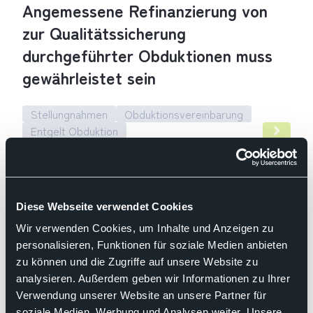
Angemessene Refinanzierung von
zur Qualitätssicherung
durchgeführter Obduktionen muss
gewährleistet sein
Stellungnahmen
Obduktionsvereinbarung
Entgelt Obduktion
Angemessene Refinanzierung von zur Qualitätssicherung du
20.08.2020
Diese Webseite verwendet Cookies
Stellungnahme des BDP, der Deutschen
Gesellschaft für Pathologie (DGP) und der
Wir verwenden Cookies, um Inhalte und Anzeigen zu
Deutschen Gesellschaft für Neuropathologie und
personalisieren, Funktionen für soziale Medien anbieten
Neuroanatomie (DGNN)
zu können und die Zugriffe auf unsere Website zu
Änderungen MTA-Reform-Gesetz
analysieren. Außerdem geben wir Informationen zu Ihrer
Verwendung unserer Website an unsere Partner für
soziale Medien, Werbung und Analysen weiter. Unsere