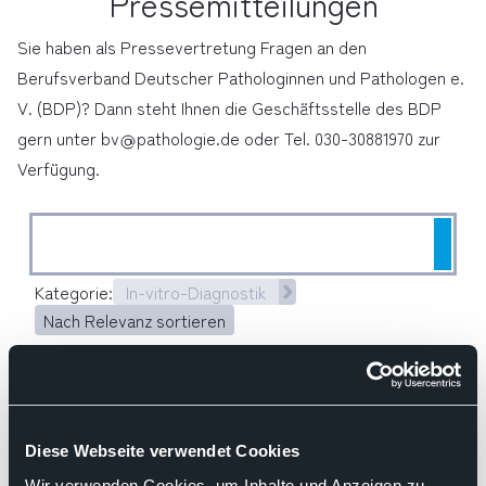
Pressemitteilungen
Sie haben als Pressevertretung Fragen an den
Berufsverband Deutscher Pathologinnen und Pathologen e.
V. (BDP)? Dann steht Ihnen die Geschäftsstelle des BDP
gern unter
bv
pathologie.de
oder Tel. 030-30881970 zur
Verfügung.
Such
Kategorie:
In-vitro-Diagnostik
Nach Relevanz sortieren
05.03.2026
Pressemitteilung des BDP
Diese Webseite verwendet Cookies
Qualität rauf, Bürokratie runter:
Wir verwenden Cookies, um Inhalte und Anzeigen zu