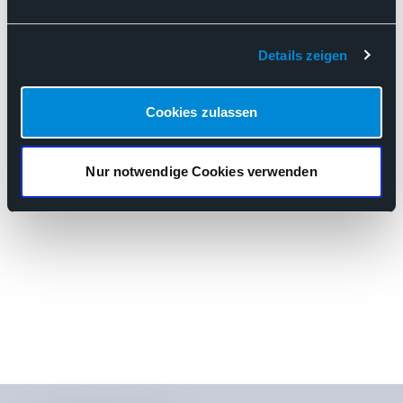
KBV
EBM
Brustkrebs
Versandpauschalen
Honorar
Bundesmantelvertrag
Details zeigen
Auftragsleistung
Onkologie
Flächendeckende Patientenversorgung
Cookies zulassen
Muster 10
Selbstverwaltung setzt onkologische Diagnostik aufs Spiel
Nur notwendige Cookies verwenden