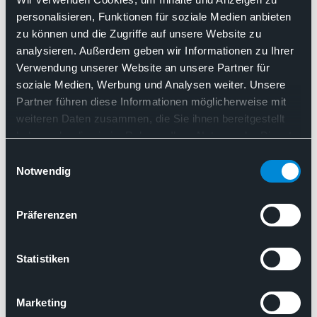
Reform des Akkreditierungswesens
personalisieren, Funktionen für soziale Medien anbieten
zu können und die Zugriffe auf unsere Website zu
gefordert
analysieren. Außerdem geben wir Informationen zu Ihrer
Verwendung unserer Website an unsere Partner für
Akkreditierung
Dokumentation
soziale Medien, Werbung und Analysen weiter. Unsere
Flächendeckende Patientenversorgung
Partner führen diese Informationen möglicherweise mit
In-vitro-Diagnostik
Qualitätssicherung
weiteren Daten zusammen, die Sie ihnen bereitgestellt
Qualität rauf, Bürokratie runter: Reform des Akkreditierun
haben oder die sie im Rahmen Ihrer Nutzung der Dienste
gesammelt haben. Sie geben Einwilligung zu unseren
Einwilligungsauswahl
Cookies, wenn Sie unsere Webseite weiterhin nutzen.
Notwendig
14.05.2024
Pressemitteilung des BDP
Präferenzen
Kurzsichtig und gefährlich für die
Versorgung: Selbstverwaltung setzt
Statistiken
onkologische Diagnostik aufs Spiel
Marketing
Pressemitteilung
In-vitro-Diagnostik