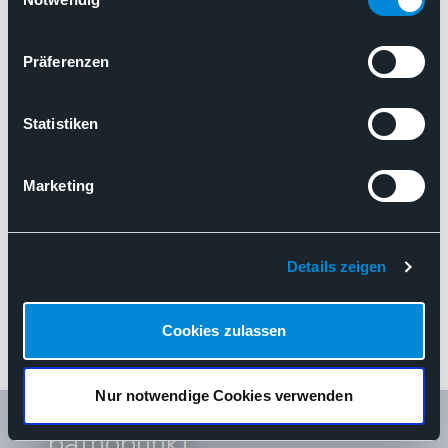
Bundesministeriums für Gesundheit
(GeDIG)(Stand: 05.05.2026)
Präferenzen
Digitalisierung
Modellvorhaben / §64e
Stellungnahme zum Referentenentwurf des Bundesministerium
Statistiken
Marketing
Details zeigen
Cookies zulassen
Nur notwendige Cookies verwenden
pathopunkt