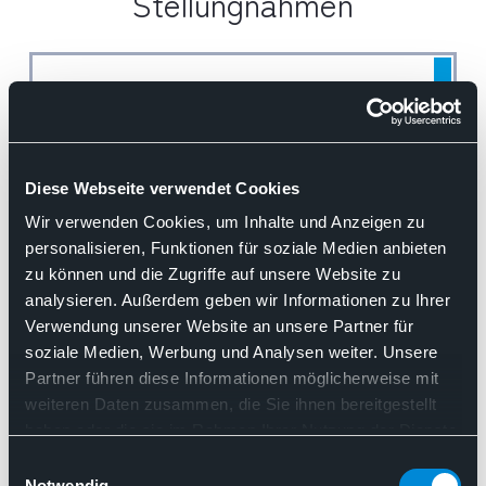
Stellungnahmen
Such
Kategorie:
Modellvorhaben / §64e
Nach Relevanz sortieren
Diese Webseite verwendet Cookies
Wir verwenden Cookies, um Inhalte und Anzeigen zu
18.05.2026
personalisieren, Funktionen für soziale Medien anbieten
zu können und die Zugriffe auf unsere Website zu
Stellungnahme des BDP
analysieren. Außerdem geben wir Informationen zu Ihrer
Zum Referentenentwurf des
Verwendung unserer Website an unsere Partner für
Bundesministeriums für Gesundheit
soziale Medien, Werbung und Analysen weiter. Unsere
Partner führen diese Informationen möglicherweise mit
zum Entwurf eines Gesetzes für
weiteren Daten zusammen, die Sie ihnen bereitgestellt
Daten und digitale Innovation im
haben oder die sie im Rahmen Ihrer Nutzung der Dienste
Gesundheitswesen des
gesammelt haben. Sie geben Einwilligung zu unseren
Einwilligungsauswahl
Cookies, wenn Sie unsere Webseite weiterhin nutzen.
Notwendig